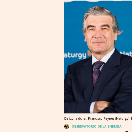
De izq. a dcha.: Francisco Reynés (Naturgy),
OBSERVATORIO DE LA ENERGÍA