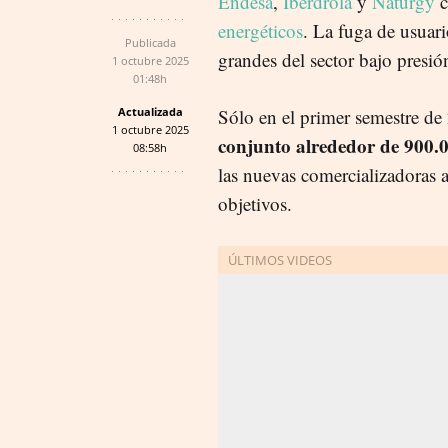
Endesa
,
Iberdrola
y
Naturgy
c
energéticos
. La fuga de usuari
Publicada
grandes del sector bajo presió
1 octubre 2025
01:48h
Actualizada
Sólo en el primer semestre de 
1 octubre 2025
conjunto alrededor de 900.00
08:58h
las nuevas comercializadoras a
objetivos.