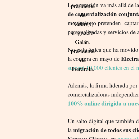
La operación va más allá de l
de comercialización conjunt
movimiento pretenden captar c
personalizadas y servicios de 
No es la única que ha movido 
Electra
la compra en mayo de
sumará 19.000 clientes en el 
Además, la firma liderada por
comercializadoras independien
100% online dirigida a nuevo
Un salto digital que también d
migración de todos sus cli
la
Naturgy Clientes, su
nueva pla