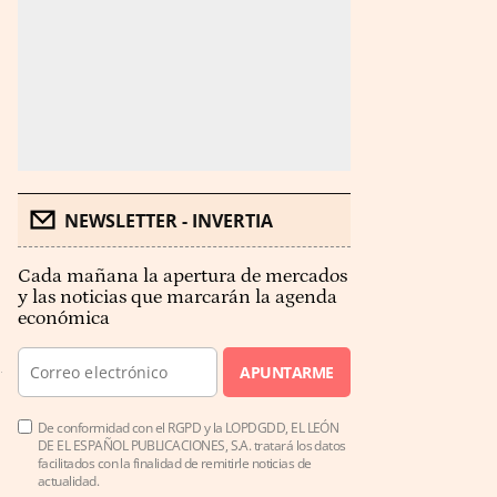
NEWSLETTER - INVERTIA
Cada mañana la apertura de mercados
y las noticias que marcarán la agenda
económica
APUNTARME
De conformidad con el RGPD y la LOPDGDD, EL LEÓN
DE EL ESPAÑOL PUBLICACIONES, S.A. tratará los datos
facilitados con la finalidad de remitirle noticias de
actualidad.