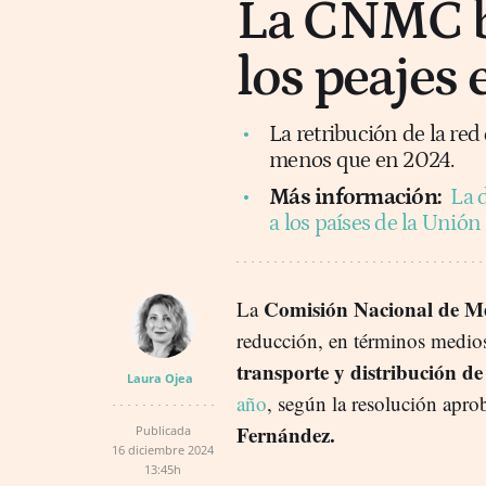
La CNMC b
los peajes 
La retribución de la red
menos que en 2024.
Más información:
La d
a los países de la Unión
Comisión Nacional de 
La
reducción, en términos medio
transporte y distribución de
Laura Ojea
año
, según la resolución apr
Fernández.
Publicada
16 diciembre 2024
13:45h