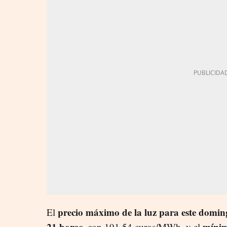
precio máximo de la luz para este doming
El
21 horas
míni
, con 191,54 euros/MWh, y el