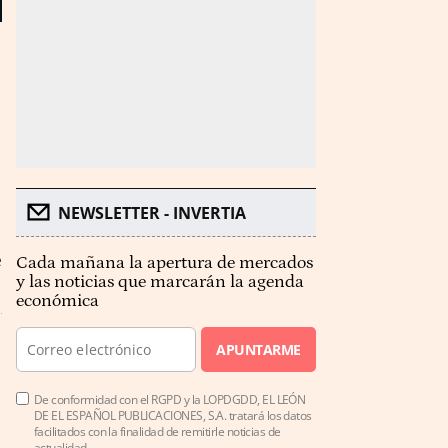
NEWSLETTER - INVERTIA
e
Cada mañana la apertura de mercados
y las noticias que marcarán la agenda
económica
APUNTARME
De conformidad con el RGPD y la LOPDGDD, EL LEÓN
DE EL ESPAÑOL PUBLICACIONES, S.A. tratará los datos
facilitados con la finalidad de remitirle noticias de
actualidad.