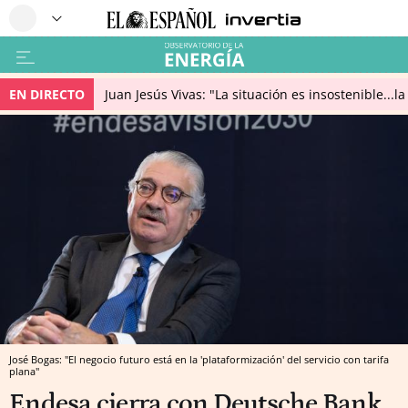
EN DIRECTO
Juan Jesús Vivas: "La situación es insostenible...
José Bogas: "El negocio futuro está en la 'plataformización' del servicio con tarifa
plana"
Endesa cierra con Deutsche Bank,