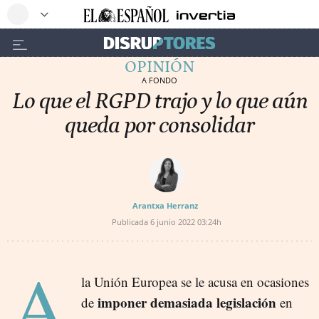
OPINIÓN
A FONDO
Lo que el RGPD trajo y lo que aún
queda por consolidar
Arantxa Herranz
Publicada
6 junio 2022
03:24h
A
la Unión Europea se le acusa en ocasiones
imponer demasiada legislación
de
en