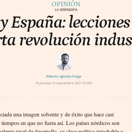
OPINIÓN
LA SERENDIPIA
y España: lecciones
ta revolución indus
Alberto Iglesias Fraga
Publicada
10 septiembre 2021
03:45h
ociada una imagen solvente y de éxito que hace casi
 tiempos en que no fuera así. Los países nórdicos son
lente nivel de desarrollo, su clase política intachable y