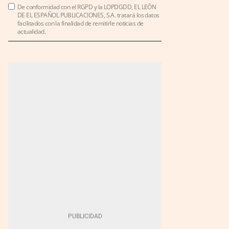
De conformidad con el RGPD y la LOPDGDD, EL LEÓN
DE EL ESPAÑOL PUBLICACIONES, S.A. tratará los datos
facilitados con la finalidad de remitirle noticias de
actualidad.