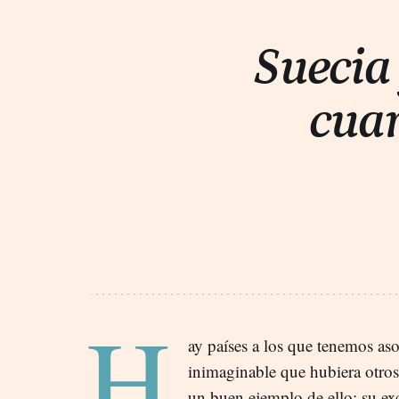
Suecia 
cuar
H
ay países a los que tenemos as
inimaginable que hubiera otros
un buen ejemplo de ello: su exce