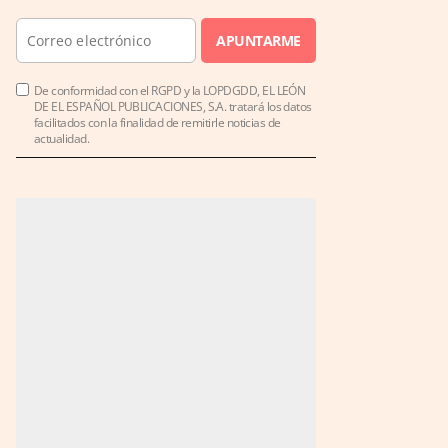
APUNTARME
De conformidad con el RGPD y la LOPDGDD, EL LEÓN
DE EL ESPAÑOL PUBLICACIONES, S.A. tratará los datos
facilitados con la finalidad de remitirle noticias de
actualidad.