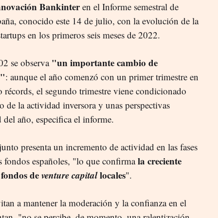
novación Bankinter
en el Informe semestral de
aña, conocido este 14 de julio, con la evolución de la
startups en los primeros seis meses de 2022.
"un importante cambio de
002 se observa
1"
: aunque el año comenzó con un primer trimestre en
o récords, el segundo trimestre viene condicionado
 de la actividad inversora y unas perspectivas
 del año, especifica el informe.
junto presenta un incremento de actividad en las fases
la creciente
s fondos españoles, "lo que confirma
 fondos de
venture capital
locales
".
vitan a mantener la moderación y la confianza en el
tan, "no se percibe, de momento, una ralentización