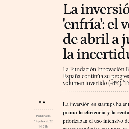
La inversió
'enfría': e
de abril a 
la incerti
La Fundación Innovación Ba
España continúa su progres
volumen invertido (-8%). 'Tra
B. A.
La inversión en startups ha 
prima la eficiencia y la rent
Publicada
priorizaban el uso intensivo d
14 julio 2022
14:58h
macroeconómica que tuvo en el