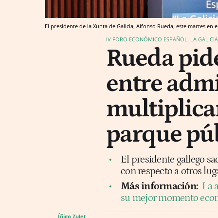
El presidente de la Xunta de Galicia, Alfonso Rueda, este martes en e
IV FORO ECONÓMICO ESPAÑOL: LA GALICIA 
Rueda pide
entre admi
multiplica
parque púb
El presidente gallego sa
con respecto a otros luga
Más información:
La 
su mejor momento econó
Íñigo Zulet