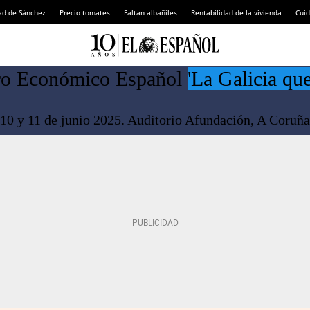
ad de Sánchez
Precio tomates
Faltan albañiles
Rentabilidad de la vivienda
Cuid
ro Económico Español
'La Galicia que
10 y 11 de junio 2025. Auditorio Afundación, A Coruña