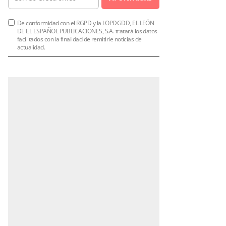
De conformidad con el RGPD y la LOPDGDD, EL LEÓN
DE EL ESPAÑOL PUBLICACIONES, S.A. tratará los datos
facilitados con la finalidad de remitirle noticias de
actualidad.