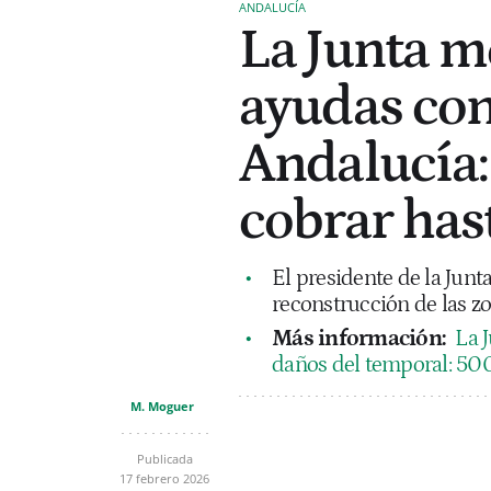
ANDALUCÍA
La Junta m
ayudas con
Andalucía
cobrar has
El presidente de la Junt
reconstrucción de las z
Más información:
La J
daños del temporal: 500
M. Moguer
Publicada
17 febrero 2026