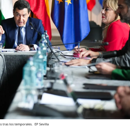
 tras los temporales.
EP
Sevilla