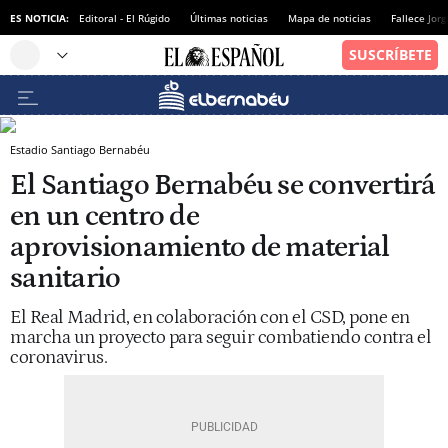
ES NOTICIA:
Editoral - El Rúgido
Últimas noticias
Mapa de noticias
Fallece Jor
Estadio Santiago Bernabéu
El Santiago Bernabéu se convertirá
en un centro de
aprovisionamiento de material
sanitario
El Real Madrid, en colaboración con el CSD, pone en
marcha un proyecto para seguir combatiendo contra el
coronavirus.