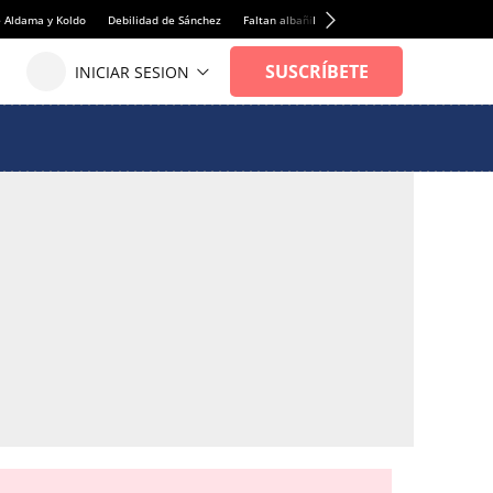
e Aldama y Koldo
Debilidad de Sánchez
Faltan albañiles
Rentabilidad de la viviend