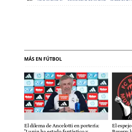
MÁS EN FÚTBOL
El dilema de Ancelotti en portería:
El espejo
"Lunin ha estado fantástico y
Bayern: l