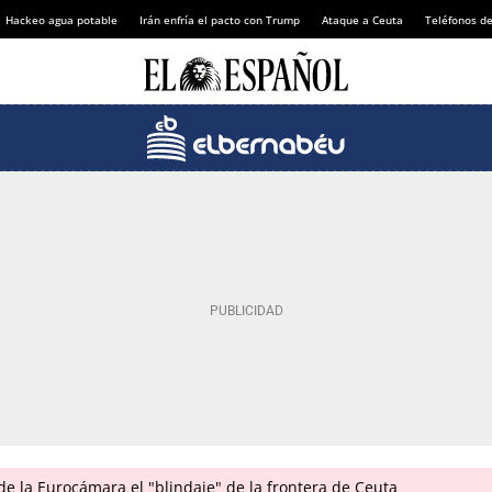
Hackeo agua potable
Irán enfría el pacto con Trump
Ataque a Ceuta
Teléfonos d
 de la Eurocámara el "blindaje" de la frontera de Ceuta