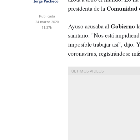
Jorge Pacheco
Comunidad 
presidenta de la
Publicada
24 marzo 2020
Gobierno
Ayuso acusaba al
la
11:37h
sanitario: "Nos está impidiend
imposible trabajar así", dijo. 
coronavirus, registrándose m