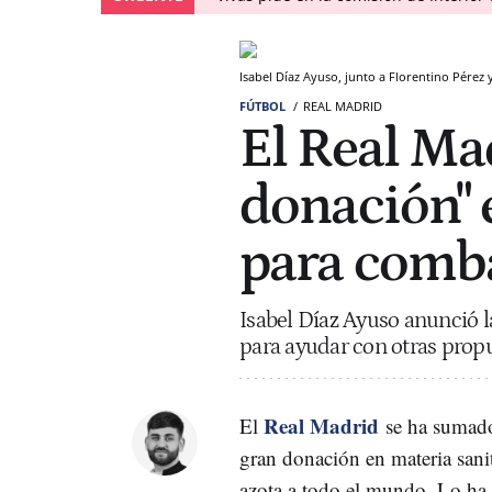
Isabel Díaz Ayuso, junto a Florentino Pérez 
FÚTBOL
REAL MADRID
El Real Ma
donación" 
para comba
Isabel Díaz Ayuso anunció l
para ayudar con otras propu
Real Madrid
El
se ha sumado 
gran donación en materia sanit
azota a todo el mundo. Lo ha