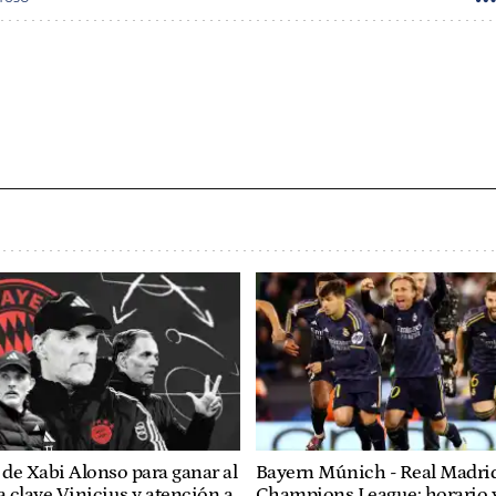
 de Xabi Alonso para ganar al
Bayern Múnich - Real Madrid
a clave Vinicius y atención a
Champions League: horario 