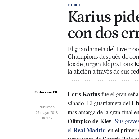
FÚTBOL
Karius pid
con dos er
El guardameta del Liverpool 
Champions después de comet
los de Jürgen Klopp. Loris 
la afición a través de sus red
Redacción EB
Loris Karius
fue el gran seña
Li
sábado. El guardameta del
Publicada
más amarga de la gran final e
27 mayo 2018
18:37h
Olímpico de Kiev
.
Sus graves
Real Madrid
el
en el primer
Gareth Bale
tercer tanto de
c