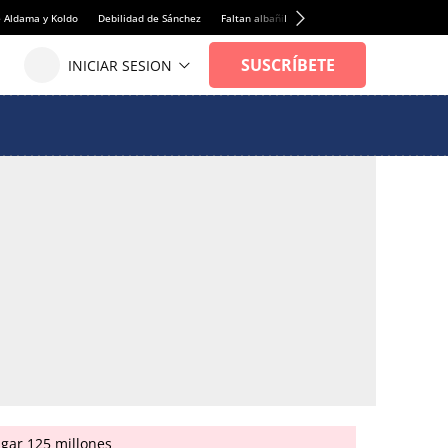
e Aldama y Koldo
Debilidad de Sánchez
Faltan albañiles
Rentabilidad de la viviend
agar 125 millones