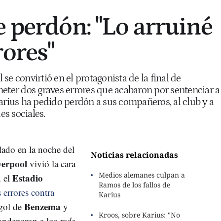
e perdón: "Lo arruiné
rores"
se convirtió en el protagonista de la final de
er dos graves errores que acabaron por sentenciar a
Karius ha pedido perdón a sus compañeros, al club y a
es sociales.
lado en la noche del
Noticias relacionadas
verpool
vivió la cara
Medios alemanes culpan a
Estadio
n el
Ramos de los fallos de
 errores contra
Karius
Benzema
 gol de
y
Kroos, sobre Karius: "No
ondenaron a los
reds