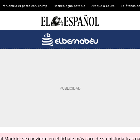
Irán enfría el pacto con Trump
Hackeo agua potable
Ataque a Ceuta
Teléfonos d
 Madrid: se convierte en el fichaje más caro de su historia tras p