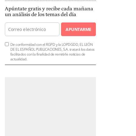
Apúntate gratis y recibe cada mañana
un análisis de los temas del día
APUNTARME
De conformidad con el RGPD y la LOPDGDD, EL LEÓN
DE EL ESPAÑOL PUBLICACIONES, S.A. tratará los datos
facilitados con la finalidad de remitirle noticias de
actualidad.