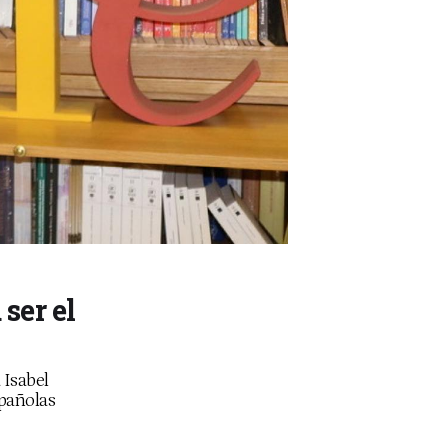
ser el
 Isabel
spañolas