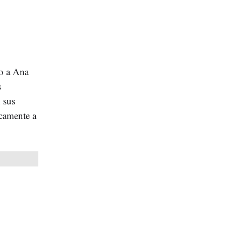
go a Ana
s
n sus
icamente a