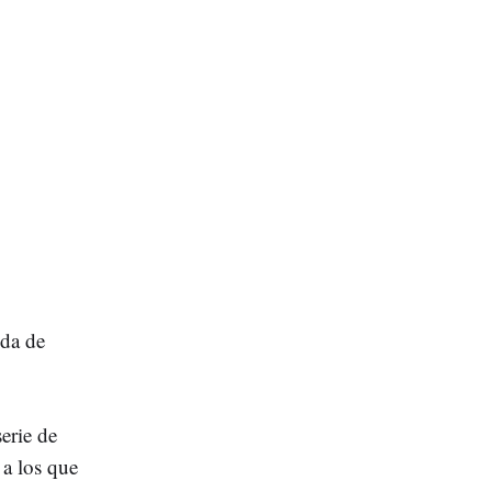
ida de
erie de
 a los que