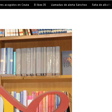
es acogidos en Ceuta
El Ibex 35
Llamadas de alerta Sánchez
Falta de albañil