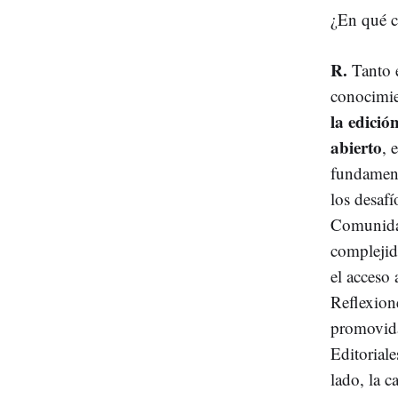
¿En qué c
R.
Tanto e
conocimien
la edició
abierto
, 
fundament
los desafí
Comunidad
complejid
el acceso 
Reflexione
promovida
Editorial
lado, la 