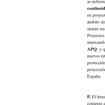
se enfren
continuid
en proyec
ámbito de
siendo un 
Proyectos
intercamb
APQ
, y 
nuevos re
protección
proyecció
España.
P.
El lema
contexto e