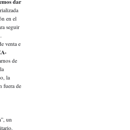
emos dar
rializada
ón en el
ra seguir
.
de venta e
EA-
arnos de
la
o, la
n fuera de
a”, un
itario.