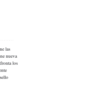
ne las
iene nueva
fronta los
ente
 sello