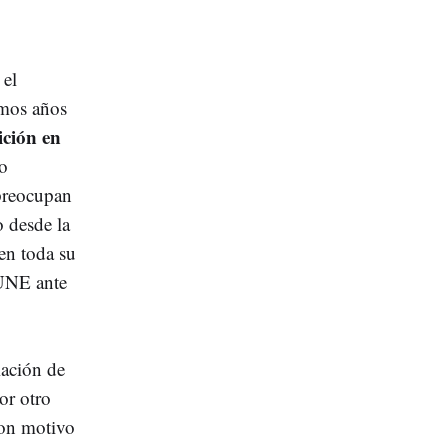
 el
imos años
ición en
lo
 preocupan
o desde la
en toda su
 UNE ante
iación de
or otro
con motivo