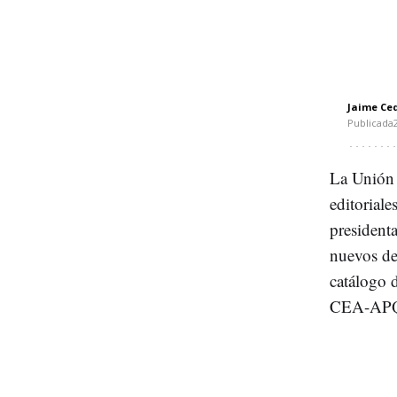
Jaime Ced
Publicada
La Unión 
editoriale
president
nuevos de
catálogo 
CEA-APQ, 