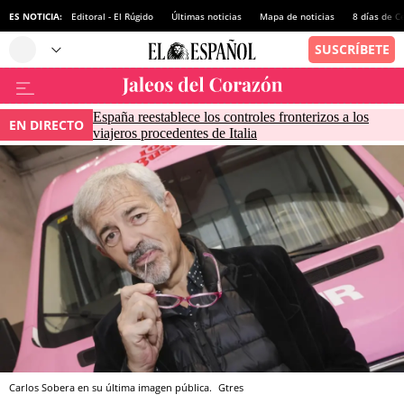
ES NOTICIA:
Editoral - El Rúgido
Últimas noticias
Mapa de noticias
8 días de C
España reestablece los controles fronterizos a los
EN DIRECTO
viajeros procedentes de Italia
Carlos Sobera en su última imagen pública.
Gtres