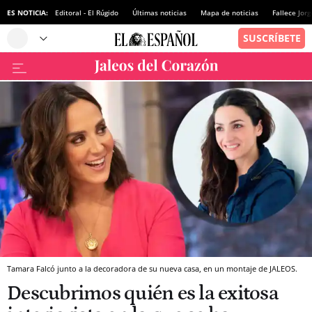
ES NOTICIA:
Editoral - El Rúgido
Últimas noticias
Mapa de noticias
Fallece Jor
Tamara Falcó junto a la decoradora de su nueva casa, en un montaje de JALEOS.
Descubrimos quién es la exitosa