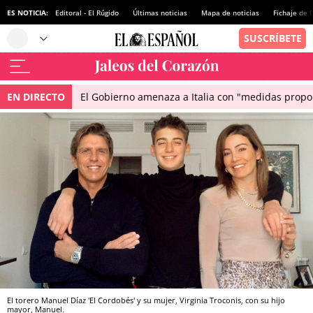
ES NOTICIA:
Editoral - El Rúgido
Últimas noticias
Mapa de noticias
Fichaje de
EN DIRECTO
El Gobierno amenaza a Italia con "medidas propor
El torero Manuel Díaz 'El Cordobés' y su mujer, Virginia Troconis, con su hijo
mayor, Manuel.