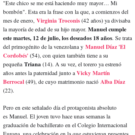
"Este chico se me está haciendo muy mayor… Mi
bombón". Esta era la frase con la que, a comienzos del
Virginia Troconis
mes de enero,
(42 años) ya divisaba
Manuel cumple
la mayoría de edad de su hijo mayor.
este martes, 12 de julio, los deseados 18 años
. Se trata
Manuel Díaz 'El
del primogénito de la venezolana y
Cordobés'
(54), con quien también tiene a su
Triana
pequeña
(14). A su vez, el torero ya estrenó
Vicky Martín
años antes la paternidad junto a
Berrocal
Alba Díaz
(49), de cuyo matrimonio nació
(22).
Pero en este señalado día el protagonista absoluto
es Manuel. El joven tuvo hace unas semanas la
graduación de bachillerato en el Colegio Internacional
Europa, una celebración en la que estuvieron presentes