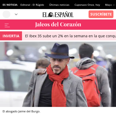
ES NOTICIA:
Editoral - El Rúgido
Últimas noticias
Cuponazo Once, hoy
Mapa de 
INVERTIA
El Ibex 35 sube un 2% en la semana en la que conqu
El abogado Jaime del Burgo.