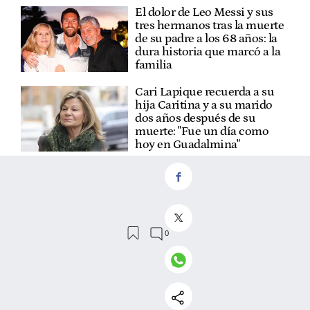
El dolor de Leo Messi y sus
tres hermanos tras la muerte
de su padre a los 68 años: la
dura historia que marcó a la
familia
Cari Lapique recuerda a su
hija Caritina y a su marido
dos años después de su
muerte: "Fue un día como
hoy en Guadalmina"
Miguel Ángel Revilla (83):
"Con 8 años subía 2.000
metros con las ovejas. Me iba
a las 6 de la mañana y hacía
15 kilómetros"