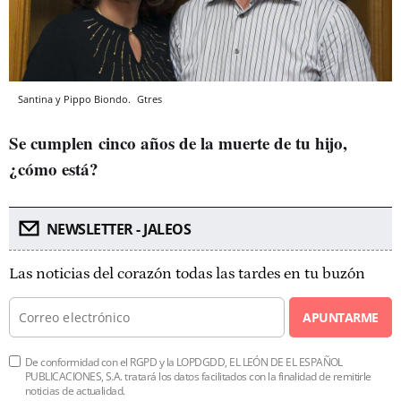
Santina y Pippo Biondo.
Gtres
Se cumplen cinco años de la muerte de tu hijo,
¿cómo está?
NEWSLETTER - JALEOS
Las noticias del corazón todas las tardes en tu buzón
APUNTARME
De conformidad con el RGPD y la LOPDGDD, EL LEÓN DE EL ESPAÑOL
PUBLICACIONES, S.A. tratará los datos facilitados con la finalidad de remitirle
noticias de actualidad.