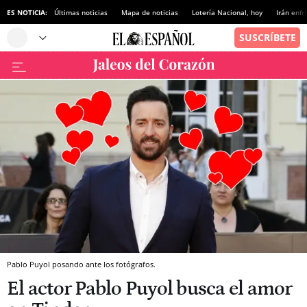
ES NOTICIA:
Últimas noticias
Mapa de noticias
Lotería Nacional, hoy
Irán enfr
Pablo Puyol posando ante los fotógrafos.
El actor Pablo Puyol busca el amor