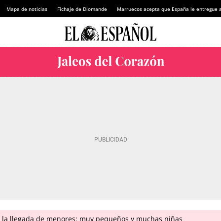
Mapa de noticias
Fichaje de Diomande
Marruecos acepta que España le entregue 
n la llegada de menores: muy pequeños y muchas niñas