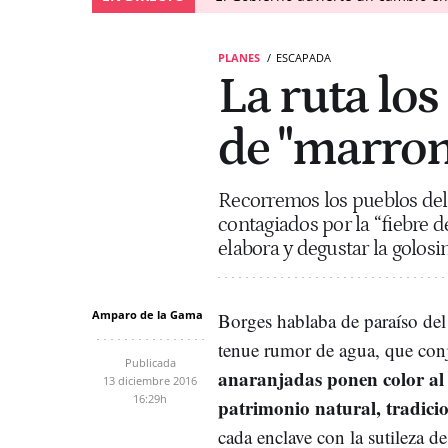
PLANES
ESCAPADA
La ruta lo
de "marron
Recorremos los pueblos del 
contagiados por la “fiebre 
elabora y degustar la golos
Amparo de la Gama
Borges hablaba de paraíso de
tenue rumor de agua, que conj
Publicada
anaranjadas ponen color al 
13 diciembre 2016
16:29h
patrimonio natural, tradici
cada enclave con la sutileza d