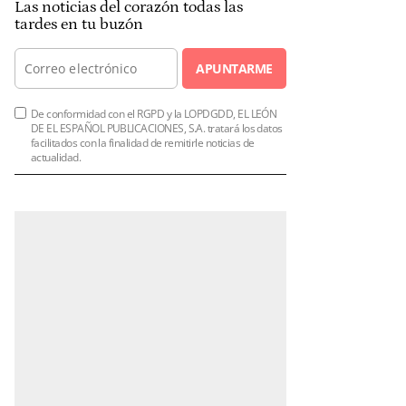
Las noticias del corazón todas las
tardes en tu buzón
APUNTARME
De conformidad con el RGPD y la LOPDGDD, EL LEÓN
DE EL ESPAÑOL PUBLICACIONES, S.A. tratará los datos
facilitados con la finalidad de remitirle noticias de
actualidad.