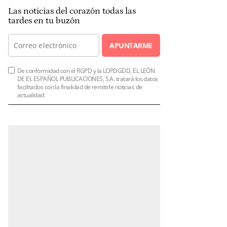
Las noticias del corazón todas las
tardes en tu buzón
APUNTARME
De conformidad con el RGPD y la LOPDGDD, EL LEÓN
DE EL ESPAÑOL PUBLICACIONES, S.A. tratará los datos
facilitados con la finalidad de remitirle noticias de
actualidad.