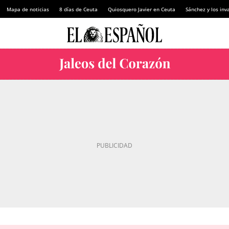
Mapa de noticias
8 días de Ceuta
Quiosquero Javier en Ceuta
Sánchez y los inv