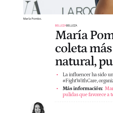
María Pombo.
BELLEZA
BELLEZA
María Pomb
coleta más
natural, pu
La influencer ha sido una
#FightWithCare, organi
Más información:
Mar
pulidas que favorece a 