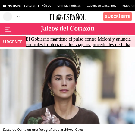
ES NOTICIA:
Editoral - El Rúgido
Últimas noticias
Cuponazo Once, hoy
Mapa de 
El Gobierno mantiene el pulso contra Meloni y anuncia
URGENTE
controles fronterizos a los viajeros procedentes de Italia
Sassa de Osma en una fotografía de archivo.
Gtres