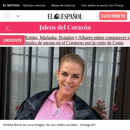
ES NOTICIA:
Últimas noticias
Mapa de noticias
Irán enfría el pacto con Trump
Robles, Marlaska, Bolaños y Albares piden comparecer a
URGENTE
finales de agosto en el Congreso por la crisis de Ceuta
Amelia Bono en una imagen de sus redes sociales.
Instagram