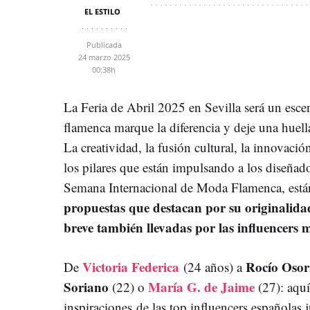
EL ESTILO
Publicada
24 marzo 2025
00:38h
La Feria de Abril 2025 en Sevilla será un esc
flamenca marque la diferencia y deje una huella
La creatividad, la fusión cultural, la innovació
los pilares que están impulsando a los diseñador
Semana Internacional de Moda Flamenca, están
propuestas que destacan por su originalida
breve también llevadas por las influencers 
Victoria Federica
Rocío Oso
De
(24 años) a
Soriano
María G. de Jaime
(22) o
(27): aqu
inspiraciones de las top influencers españolas 