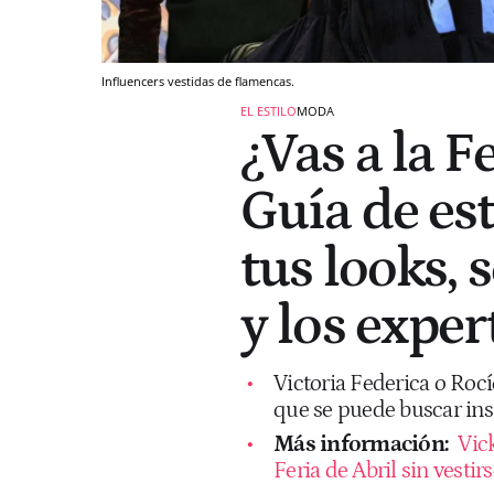
Influencers vestidas de flamencas.
EL ESTILO
MODA
¿Vas a la F
Guía de est
tus looks, 
y los exper
Victoria Federica o Roc
que se puede buscar ins
Más información:
Vic
Feria de Abril sin vesti