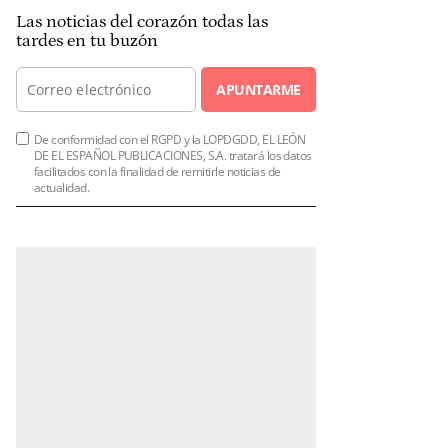
Las noticias del corazón todas las
tardes en tu buzón
APUNTARME
De conformidad con el RGPD y la LOPDGDD, EL LEÓN
DE EL ESPAÑOL PUBLICACIONES, S.A. tratará los datos
facilitados con la finalidad de remitirle noticias de
actualidad.