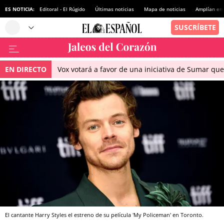
ES NOTICIA:
Editoral - El Rúgido
Últimas noticias
Mapa de noticias
Amplían en
EN DIRECTO
Vox votará a favor de una iniciativa de Sumar qu
El cantante Harry Styles el estreno de su película 'My Policeman' en Toronto.