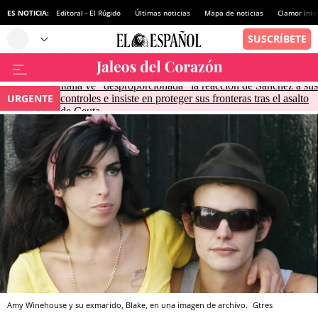
ES NOTICIA:
Editoral - El Rúgido
Últimas noticias
Mapa de noticias
Clamor inte
Italia ve "desproporcionada" la reacción de Sánchez a sus
URGENTE
controles e insiste en proteger sus fronteras tras el asalto
de Ceuta
Amy Winehouse y su exmarido, Blake, en una imagen de archivo.
Gtres