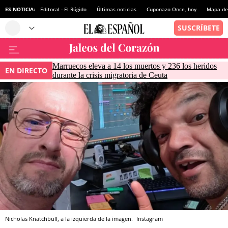
ES NOTICIA:
Editoral - El Rúgido
Últimas noticias
Cuponazo Once, hoy
Mapa de 
Marruecos eleva a 14 los muertos y 236 los heridos
EN DIRECTO
durante la crisis migratoria de Ceuta
Nicholas Knatchbull, a la izquierda de la imagen.
Instagram