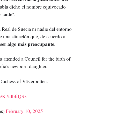
había dicho el nombre equivocado
 tarde".
 Real de Suecia ni nadie del entorno
e una situación que, de acuerdo a
 ser algo más preocupante
.
 attended a Council for the birth of
ofia’s newborn daughter.
 Duchess of Västerbotten.
om/K7tdbfrQSz
ns)
February 10, 2025