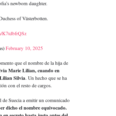
ofia’s newborn daughter.
 Duchess of Västerbotten.
om/K7tdbfrQSz
ns)
February 10, 2025
omento que el nombre de la hija de
ilvia Marie Lilian, cuando en
Lilian Silvia
. Un hecho que se ha
nión con el resto de cargos.
al de Suecia a emitir un comunicado
r dicho el nombre equivocado.
en secreto hasta justo antes del