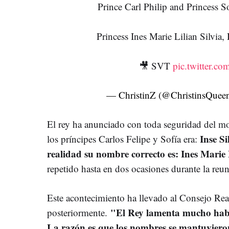
Prince Carl Philip and Princess S
Princess Ines Marie Lilian Silvia,
🎥 SVT
pic.twitter.c
— ChristinZ (@ChristinsQuee
El rey ha anunciado con toda seguridad del m
Inse S
los príncipes Carlos Felipe y Sofía era:
realidad su nombre correcto es: Ines Marie 
repetido hasta en dos ocasiones durante la reu
Este acontecimiento ha llevado al Consejo Re
"El Rey lamenta mucho habe
posteriormente.
La razón es que los nombres se mantuvieron 