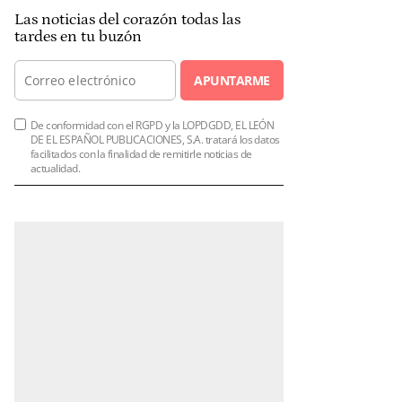
Las noticias del corazón todas las
tardes en tu buzón
APUNTARME
De conformidad con el RGPD y la LOPDGDD, EL LEÓN
DE EL ESPAÑOL PUBLICACIONES, S.A. tratará los datos
facilitados con la finalidad de remitirle noticias de
actualidad.