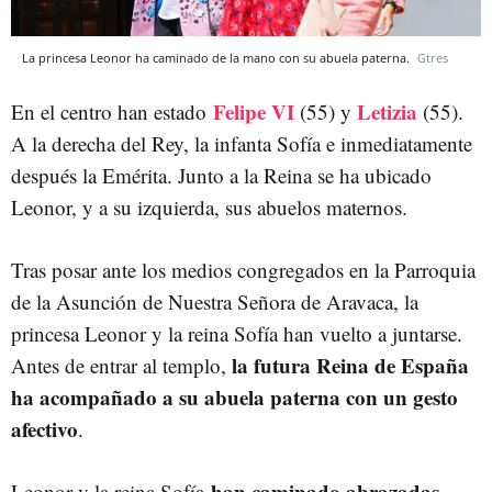
La princesa Leonor ha caminado de la mano con su abuela paterna.
Gtres
Felipe VI
Letizia
En el centro han estado
(55) y
(55).
A la derecha del Rey, la infanta Sofía e inmediatamente
después la Emérita. Junto a la Reina se ha ubicado
Leonor, y a su izquierda, sus abuelos maternos.
Tras posar ante los medios congregados en la Parroquia
de la Asunción de Nuestra Señora de Aravaca, la
princesa Leonor y la reina Sofía han vuelto a juntarse.
la futura Reina de España
Antes de entrar al templo,
ha acompañado a su abuela paterna con un gesto
afectivo
.
han caminado abrazadas
Leonor y la reina Sofía