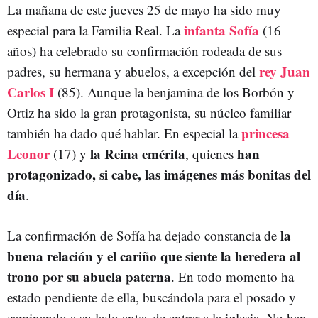
La mañana de este jueves 25 de mayo ha sido muy
infanta Sofía
especial para la Familia Real. La
(16
años) ha celebrado su confirmación rodeada de sus
rey Juan
padres, su hermana y abuelos, a excepción del
Carlos I
(85). Aunque la benjamina de los Borbón y
Ortiz ha sido la gran protagonista, su núcleo familiar
princesa
también ha dado qué hablar. En especial la
Leonor
la Reina emérita
han
(17) y
, quienes
protagonizado, si cabe, las imágenes más bonitas del
día
.
la
La confirmación de Sofía ha dejado constancia de
buena relación y el cariño que siente la heredera al
trono por su abuela paterna
. En todo momento ha
estado pendiente de ella, buscándola para el posado y
caminando a su lado antes de entrar a la iglesia. No han