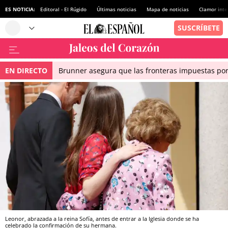
ES NOTICIA:
Editoral - El Rúgido
Últimas noticias
Mapa de noticias
Clamor inte
EN DIRECTO
Brunner asegura que las fronteras impuestas por I
Leonor, abrazada a la reina Sofía, antes de entrar a la Iglesia donde se ha
celebrado la confirmación de su hermana.