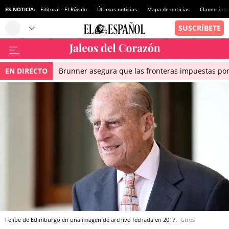
ES NOTICIA:
Editoral - El Rúgido
Últimas noticias
Mapa de noticias
Clamor inte
EN DIRECTO
Brunner asegura que las fronteras impuestas por I
Felipe de Edimburgo en una imagen de archivo fechada en 2017.
Gtres