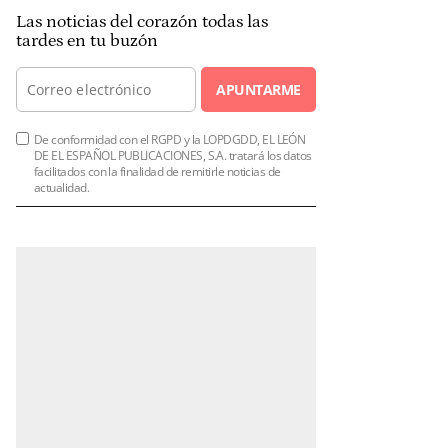
Las noticias del corazón todas las
tardes en tu buzón
APUNTARME
De conformidad con el RGPD y la LOPDGDD, EL LEÓN
DE EL ESPAÑOL PUBLICACIONES, S.A. tratará los datos
facilitados con la finalidad de remitirle noticias de
actualidad.