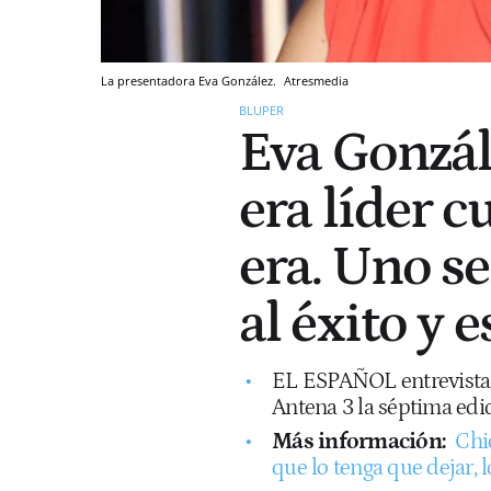
La presentadora Eva González.
Atresmedia
BLUPER
Eva Gonzál
era líder 
era. Uno s
al éxito y 
EL ESPAÑOL entrevista a
Antena 3 la séptima edic
Más información:
Chic
que lo tenga que dejar, 