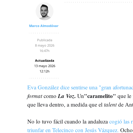
Marco Almodóvar
Publicada
8 mayo 2026
16:47h
Actualizada
13 mayo 2026
12:12h
Eva González dice sentirse una "gran afortuna
La Voz
.
"caramelito"
format
como
Un
que le 
que lleva dentro, a medida que el
talent
de An
No lo tuvo fácil cuando la andaluza
cogió las 
triunfar en Telecinco con Jesús Vázquez.
Ocho 