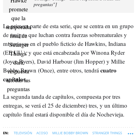
preguntas"]
La primera parte de esta serie, que se centra en un grupo
de amigos que luchan contra fuerzas sobrenaturales y
misteriosas en el pueblo ficticio de Hawkins, Indiana
(EE.UU.), y que está encabezada por Winona Ryder
(Joyce Byers), David Harbour (Jim Hopper) y Millie
cuatro
Bobby Brown (Once), entre otros, tendrá
capítulos.
L
a segunda
tanda de capítulos, compuesta por tres
entregas, se verá el
25 de diciembre) tres, y un
último
capítulo
final
estará disponible el día de Nochevieja
.
TELEVISIÓN
ACOSO
MILLIE BOBBY BROWN
STRANGER THINGS