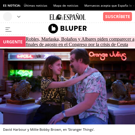
ES NOTICIA:
Últimas noticias
Mapa de noticias
Marruecos acepta que España le e
Robles, Marlaska, Bolaños y Albares piden comparecer a
URGENTE
finales de agosto en el Congreso por la crisis de Ceuta
David Harbour y Millie Bobby Brown, en 'Stranger Things'.