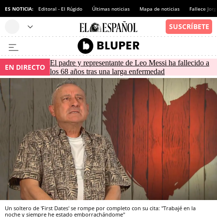
ES NOTICIA:
Editoral - El Rúgido
Últimas noticias
Mapa de noticias
Fallece Jor
El padre y representante de Leo Messi ha fallecido a
EN DIRECTO
los 68 años tras una larga enfermedad
Un soltero de 'First Dates' se rompe por completo con su cita: "Trabajé en la
noche y siempre he estado emborrachándome"