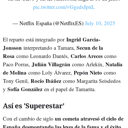
pic.twitter.com/vGgedsJpnL
— Netflix España (@NetflixES)
July 10, 2025
Ingrid Garcia-
El reparto está integrado por
Jonsson
Secun de la
interpretando a Tamara,
Rosa
Carlos Areces
como Leonardo Dantés,
como
Julián Villagrán
Natalia
Paco Porras,
como Arlekín,
de Molina
Pepón Nieto
como Loly Álvarez,
como
Rocío Ibáñez
Tony Genil,
como Margarita Seisdedos
Sofía González
y
en el papel de Tamarita.
Así es 'Superestar'
un cometa atravesó el cielo de
Con el cambio de siglo
España desmontando las leyes de la fama y el éxito
,