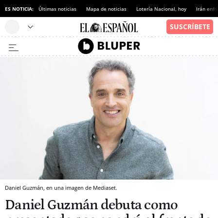
ES NOTICIA:
Últimas noticias
Mapa de noticias
Lotería Nacional, hoy
Irán enfr
Daniel Guzmán, en una imagen de Mediaset.
Daniel Guzmán debuta como