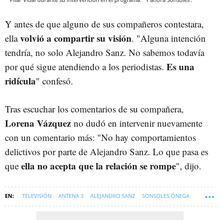
Y antes de que alguno de sus compañeros contestara,
volvió a compartir su visión
ella
. "Alguna intención
tendría, no solo Alejandro Sanz. No sabemos todavía
Es una
por qué sigue atendiendo a los periodistas.
ridícula
" confesó.
Tras escuchar los comentarios de su compañera,
Lorena Vázquez
no dudó en intervenir nuevamente
con un comentario más: "No hay comportamientos
delictivos por parte de Alejandro Sanz. Lo que pasa es
ella no acepta que la relación se rompe
que
", dijo.
TELEVISIÓN
ANTENA 3
ALEJANDRO SANZ
SONSOLES ÓNEGA
Y AHORA SONSOLES
SOFT