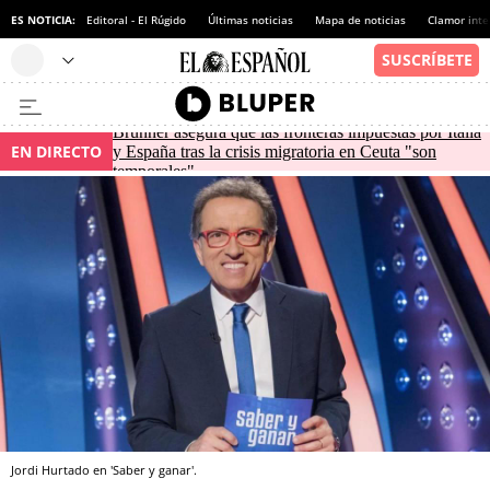
ES NOTICIA:
Editoral - El Rúgido
Últimas noticias
Mapa de noticias
Clamor inte
Brunner asegura que las fronteras impuestas por Italia
EN DIRECTO
y España tras la crisis migratoria en Ceuta "son
temporales"
Jordi Hurtado en 'Saber y ganar'.