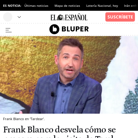
ES NOTICIA:
Últimas noticias
Mapa de noticias
Lotería Nacional, hoy
Irán enfr
Frank Blanco en ‘Tardear’.
Frank Blanco desvela cómo se