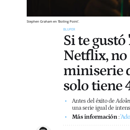
Stephen Graham en 'Boiling Point'.
BLUPER
Si te gustó
Netflix, no
miniserie 
solo tiene 
Antes del éxito de
Adole
una serie igual de inte
Más información
:
'Ado