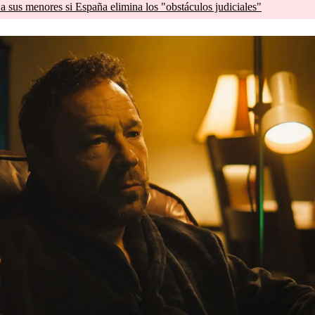
a sus menores si España elimina los "obstáculos judiciales"