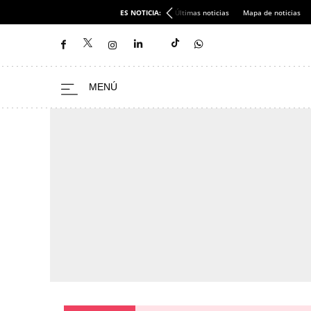
ES NOTICIA:
Últimas noticias
Mapa de noticias