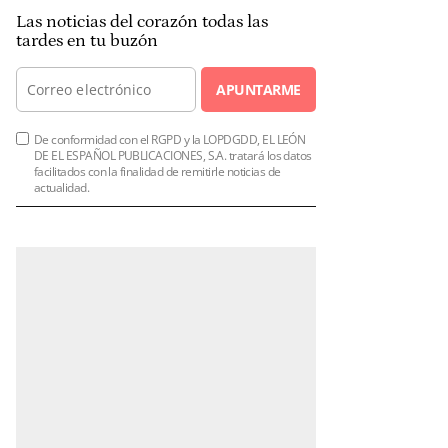
Las noticias del corazón todas las
tardes en tu buzón
APUNTARME
De conformidad con el RGPD y la LOPDGDD, EL LEÓN
DE EL ESPAÑOL PUBLICACIONES, S.A. tratará los datos
facilitados con la finalidad de remitirle noticias de
actualidad.