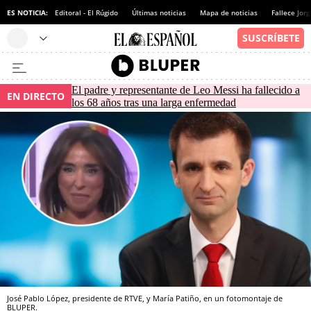
ES NOTICIA:
Editoral - El Rúgido
Últimas noticias
Mapa de noticias
Fallece Jor
El padre y representante de Leo Messi ha fallecido a
EN DIRECTO
los 68 años tras una larga enfermedad
José Pablo López, presidente de RTVE, y María Patiño, en un fotomontaje de
BLUPER.