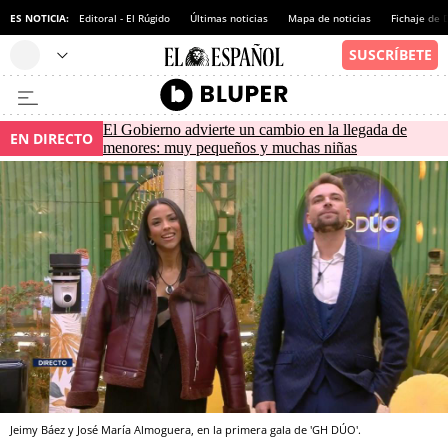
ES NOTICIA:
Editoral - El Rúgido
Últimas noticias
Mapa de noticias
Fichaje de
El Gobierno advierte un cambio en la llegada de
EN DIRECTO
menores: muy pequeños y muchas niñas
Jeimy Báez y José María Almoguera, en la primera gala de 'GH DÚO'.