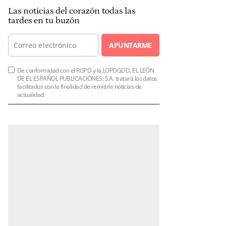
Las noticias del corazón todas las
tardes en tu buzón
APUNTARME
De conformidad con el RGPD y la LOPDGDD, EL LEÓN
DE EL ESPAÑOL PUBLICACIONES, S.A. tratará los datos
facilitados con la finalidad de remitirle noticias de
actualidad.