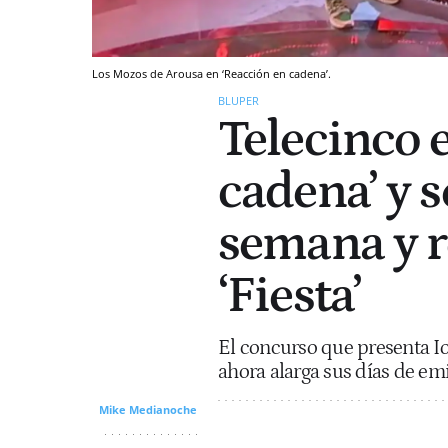
Los Mozos de Arousa en ‘Reacción en cadena’.
BLUPER
Telecinco e
cadena’ y se
semana y r
‘Fiesta’
El concurso que presenta I
ahora alarga sus días de emi
Mike Medianoche