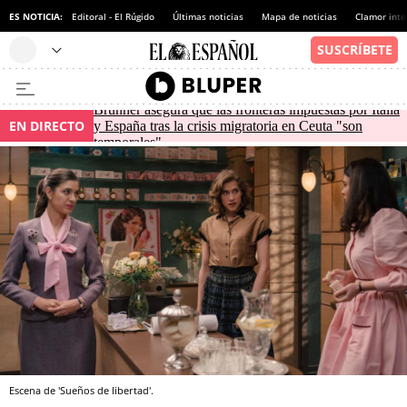
ES NOTICIA:
Editoral - El Rúgido
Últimas noticias
Mapa de noticias
Clamor inte
Brunner asegura que las fronteras impuestas por Italia
EN DIRECTO
y España tras la crisis migratoria en Ceuta "son
temporales"
Escena de 'Sueños de libertad'.