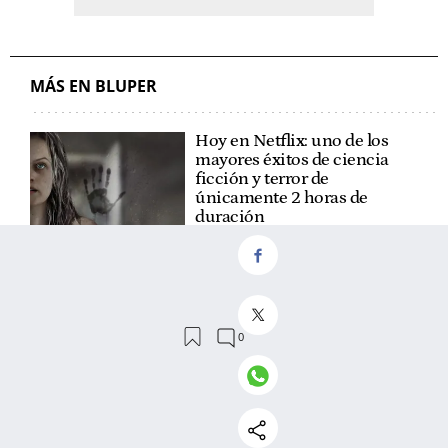
MÁS EN BLUPER
Hoy en Netflix: uno de los
mayores éxitos de ciencia
ficción y terror de
únicamente 2 horas de
duración
Hoy en Disney+: uno de los
mayores éxitos de ciencia
ficción y terror dirigida por
Guillermo del Toro
El refugio de Carlos Sobera:
un pueblo de 22 habitantes
con una iglesia del siglo XVII
y un valle que une a tres
ciudades