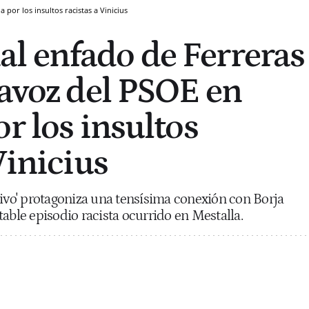
por los insultos racistas a Vinicius
l enfado de Ferreras
tavoz del PSOE en
r los insultos
Vinicius
Vivo' protagoniza una tensísima conexión con Borja
able episodio racista ocurrido en Mestalla.