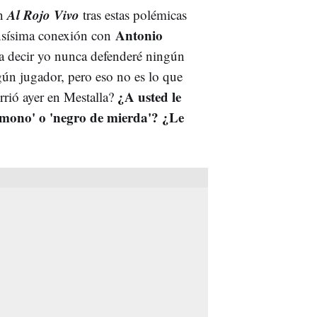
A
l Rojo Vivo
en
tras estas polémicas
Antonio
nsísima conexión con
za decir yo nunca defenderé ningún
gún jugador, pero eso no es lo que
¿A usted le
rrió ayer en Mestalla?
o mono' o 'negro de mierda'? ¿Le
.