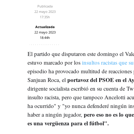
Publicada
22 mayo 2023
17:35h
Actualizada
22 mayo 2023
18:44h
El partido que disputaron este domingo el Val
estuvo marcado por los
insultos racistas que su
episodio ha provocado multitud de reacciones po
portavoz del PSOE en el A
Sanjuan Roca, el
dirigente socialista escribió en su cuenta de T
insulto racista, pero que tampoco Ancelotti acu
ha ocurrido" y "y
o nunca defenderé ningún ins
pero eso no es lo qu
haber a ningún jugador,
es una vergüenza para el fútbol
".