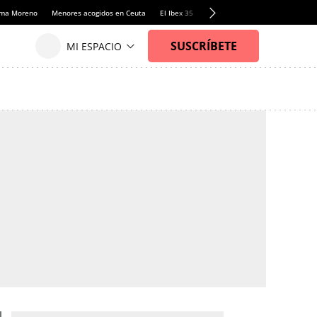
anma Moreno
Menores acogidos en Ceuta
El Ibex 35
Llamadas de alerta Sánchez