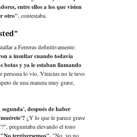
ores, entre ellos a los que visten
r otro"
, contestaba.
sted"
tallar a Ferreras definitivamente:
ron a insultar cuando todavía
as botas y ya le estaban llamando
r persona lo vio, Vinicius no le tuvo
 respeto de una manera muy grave,
a segunda', después de haber
'muérete'?
¿Y lo que le parece grave
a'?", preguntaba elevando el tono
"No tergiversemos".
.
"No, yo no