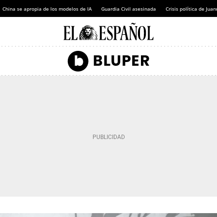
China se apropia de los modelos de IA
Guardia Civil asesinada
Crisis política de Ju