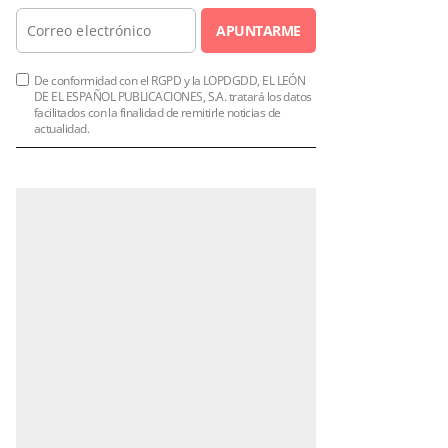
APUNTARME
De conformidad con el RGPD y la LOPDGDD, EL LEÓN
DE EL ESPAÑOL PUBLICACIONES, S.A. tratará los datos
facilitados con la finalidad de remitirle noticias de
actualidad.