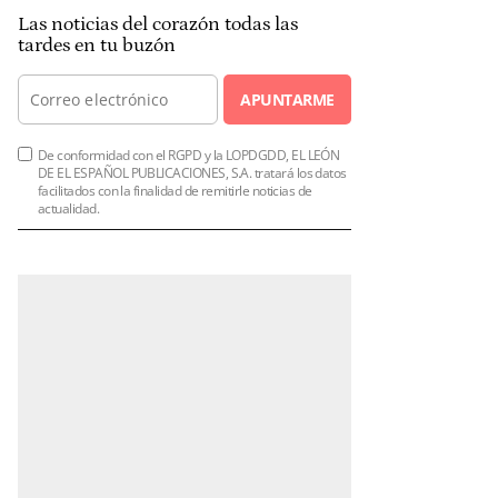
Las noticias del corazón todas las
tardes en tu buzón
APUNTARME
De conformidad con el RGPD y la LOPDGDD, EL LEÓN
DE EL ESPAÑOL PUBLICACIONES, S.A. tratará los datos
facilitados con la finalidad de remitirle noticias de
actualidad.