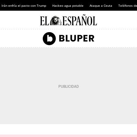
Irán enfría el pacto con Trump
Hackeo agua potable
Ataque a Ceuta
Teléfonos d