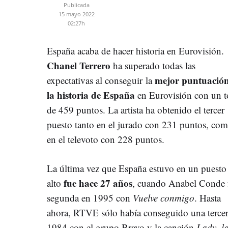
Publicada
15 mayo 2022
02:27h
España acaba de hacer historia en Eurovisión.
Chanel Terrero
ha superado todas las
mejor puntuación
expectativas al conseguir la
la historia de España
en Eurovisión con un t
de 459 puntos. La artista ha obtenido el tercer
puesto tanto en el jurado con 231 puntos, co
en el televoto con 228 puntos.
La última vez que España estuvo en un puesto
fue hace 27 años
alto
, cuando Anabel Conde 
segunda en 1995 con
Vuelve conmigo
. Hasta
ahora, RTVE sólo había conseguido una tercer
1984 con el grupo Bravo y la canción
Lady, l