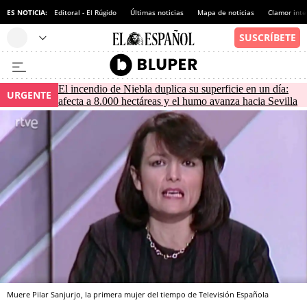
ES NOTICIA:
Editoral - El Rúgido
Últimas noticias
Mapa de noticias
Clamor inte
El incendio de Niebla duplica su superficie en un día:
URGENTE
afecta a 8.000 hectáreas y el humo avanza hacia Sevilla
Muere Pilar Sanjurjo, la primera mujer del tiempo de Televisión Española