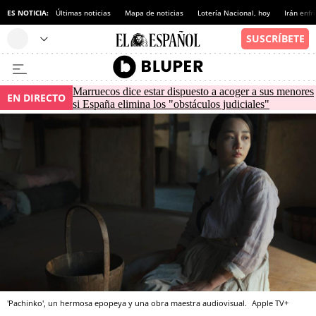
ES NOTICIA:
Últimas noticias
Mapa de noticias
Lotería Nacional, hoy
Irán enfr
Marruecos dice estar dispuesto a acoger a sus menores
EN DIRECTO
si España elimina los "obstáculos judiciales"
'Pachinko', un hermosa epopeya y una obra maestra audiovisual.
Apple TV+