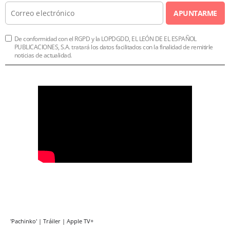
APUNTARME
De conformidad con el RGPD y la LOPDGDD, EL LEÓN DE EL ESPAÑOL
PUBLICACIONES, S.A. tratará los datos facilitados con la finalidad de remitirle
noticias de actualidad.
'Pachinko' | Tráiler | Apple TV+