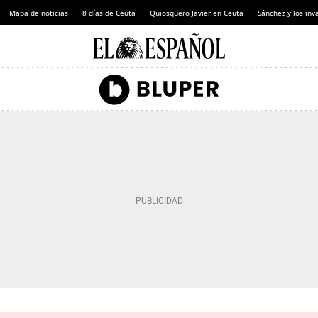
Mapa de noticias
8 días de Ceuta
Quiosquero Javier en Ceuta
Sánchez y los inv