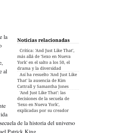
e la
Noticias relacionadas
o
Crítica: 'And Just Like That',
más allá de 'Sexo en Nueva
e,
York' en el salto a los 50, el
drama y la diversidad
 al
Así ha resuelto 'And Just Like
That' la ausencia de Kim
Cattrall y Samantha Jones
'And Just Like That': las
decisiones de la secuela de
'Sexo en Nueva York',
nte
explicadas por su creador
vida
secuela de la historia del universo
el Patrick King.