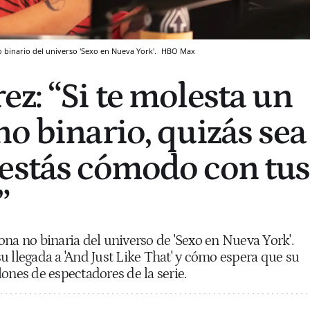
o binario del universo 'Sexo en Nueva York'.
HBO Max
ez: “Si te molesta un
no binario, quizás sea
estás cómodo con tus
”
ona no binaria del universo de 'Sexo en Nueva York'.
u llegada a 'And Just Like That' y cómo espera que su
lones de espectadores de la serie.