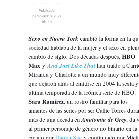
Publicada
23 diciembre 2021
16:14h
Sexo en Nueva York
cambió la forma en la qu
sociedad hablaba de la mujer y el sexo en plen
HBO
cambio de siglo. Dos décadas después,
Max
And Just Like That
y
han traído a Carri
Miranda y Charlotte a un mundo muy diferente
que dejaron atrás al emitirse en 2004 la sexta y
última temporada de la icónica serie de HBO.
Sara Ramírez
, un rostro familiar para los
amantes de las series por ser Callie Torres dura
Anatomía de Grey
más de una década en
, da 
al primer personaje de género no binario en la 
creado por
Darren Star
y continuado por Micha