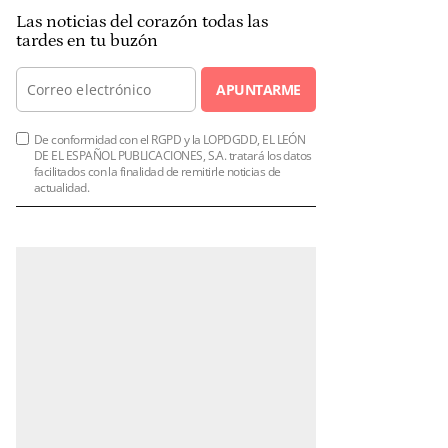
Las noticias del corazón todas las
tardes en tu buzón
APUNTARME
De conformidad con el RGPD y la LOPDGDD, EL LEÓN
DE EL ESPAÑOL PUBLICACIONES, S.A. tratará los datos
facilitados con la finalidad de remitirle noticias de
actualidad.