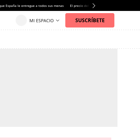
que España le entregue a todos sus menas
El precio del alquiler de vivienda baja por pri