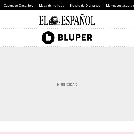
Cuponazo Once, hoy
Mapa de noticias
Fichaje de Diomande
Marruecos acepta 