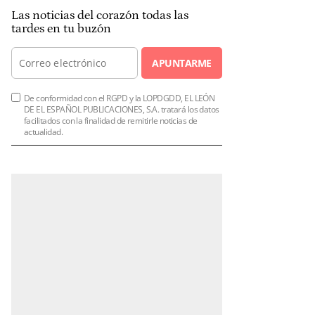
Las noticias del corazón todas las
tardes en tu buzón
APUNTARME
De conformidad con el RGPD y la LOPDGDD, EL LEÓN
DE EL ESPAÑOL PUBLICACIONES, S.A. tratará los datos
facilitados con la finalidad de remitirle noticias de
actualidad.