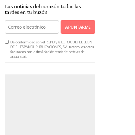
Las noticias del corazón todas las
tardes en tu buzón
APUNTARME
De conformidad con el RGPD y la LOPDGDD, EL LEÓN
DE EL ESPAÑOL PUBLICACIONES, S.A. tratará los datos
facilitados con la finalidad de remitirle noticias de
actualidad.