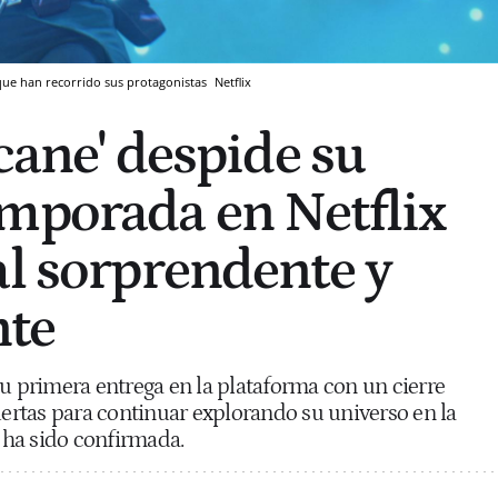
o que han recorrido sus protagonistas
Netflix
rcane' despide su
mporada en Netflix
al sorprendente y
te
su primera entrega en la plataforma con un cierre
uertas para continuar explorando su universo en la
 ha sido confirmada.