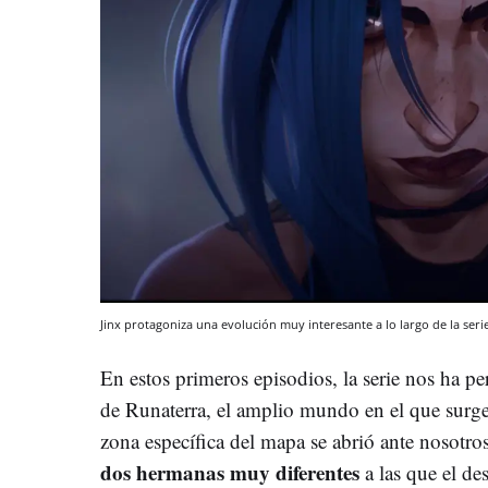
Jinx protagoniza una evolución muy interesante a lo largo de la seri
En estos primeros episodios, la serie nos ha p
de Runaterra, el amplio mundo en el que surgen
zona específica del mapa se abrió ante nosotr
dos hermanas muy diferentes
a las que el de