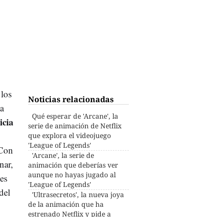
 los
Noticias relacionadas
ia
Qué esperar de 'Arcane', la
icia
serie de animación de Netflix
que explora el videojuego
'League of Legends'
 Con
'Arcane', la serie de
nar,
animación que deberías ver
aunque no hayas jugado al
les
'League of Legends'
del
'Ultrasecretos', la nueva joya
de la animación que ha
estrenado Netflix y pide a