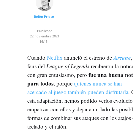
Belén Prieto
Publicada
22 noviembre 2021
16:15h
Arcane
Cuando
Netflix
anunció el estreno de
,
fans del
League of Legends
recibieron la notic
fue una buena not
con gran entusiasmo, pero
para todos
, porque
quienes nunca se han
acercado al juego también pueden disfrutarla
.
esta adaptación, hemos podido verlos evolucio
empatizar con ellos y dejar a un lado las posib
formas de combinar sus ataques con los atajos 
teclado y el ratón.